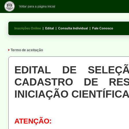
Voltar para a página inicial
Inscrições Online
|
Edital
|
Consulta Individual
|
Fale Conosco
Termo de aceitação
EDITAL DE SELE
CADASTRO DE RE
INICIAÇÃO CIENTÍFIC
ATENÇÃO: